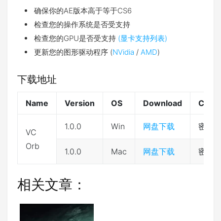
确保你的AE版本高于等于CS6
检查您的操作系统是否受支持
检查您的GPU是否受支持
(显卡支持列表)
更新您的图形驱动程序 (
NVidia
/
AMD
)
下载地址
Name
Version
OS
Download
Code
1.0.0
Win
网盘下载
密码:t
VC
Orb
1.0.0
Mac
网盘下载
密码:e
相关文章：