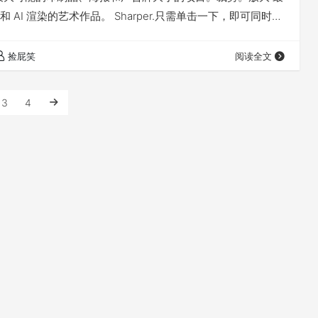
 AI 渲染的艺术作品。 Sharper.只需单击一下，即可同时放
果就是图像比开始时更清晰、更大。 More real.每项功能
更贴近现实。皮肤纹理、织物、羽毛和头发。使用数百万张
捡屁笑
阅读全文
获得最高质量的细节。 Gigapixel…
3
4