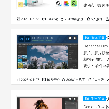
建动态电影片段
方案。 Optics 是
One、Affin
2026-07-23
0条评论
23129点热度
5人点赞
Wind…
插件/脚本/扩展
Dehancer
胶片、胶片颗粒
裁指示功能。 De
要求： 软件兼
下载地址 注意：M
Mac，不支持I
2026-04-07
19条评论
30681点热度
9人点赞
插件/脚本/扩展
Camera Raw 