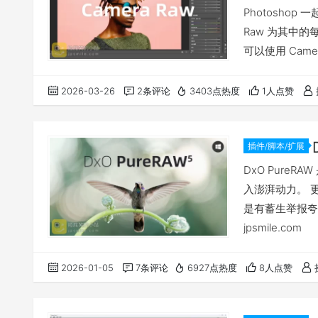
Photoshop 
Raw 为其中
可以使用 Camera
许您导入和增强
必备工具。 支持 A
2026-03-26
2条评论
3403点热度
1人点赞
插件/脚本/扩展
DxO Pure
入澎湃动力。 
是有蓄生举报夸
jpsmile.com
2026-01-05
7条评论
6927点热度
8人点赞