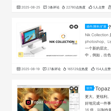
应用程序。适用于
2025-08-25
3条评论
22780点热度
5人点赞
2025更新了什
插件/脚本/扩展
Nik Colle
photoshop
一个新的层次。
中，例如，出色
中的新功能，全
文件并调整编辑
2025-08-19
27条评论
165129点热度
154人点赞
强大插件 查看
载…
软件
更大。更锐利。更真
好地完成一件事
16 倍，以制