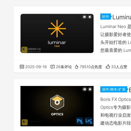
软件
Luminar N
让摄影爱好者使
头开始打造的 Lu
您最喜爱的 Lu
了重要改动，从而
格，让 Neo 
2025-09-16
26条评论
79510点热度
33人点赞
我有话要说 下载
插件/脚本/扩展
Boris FX
Optics专
和电视行业启发
建动态电影片段
方案。 Optics 