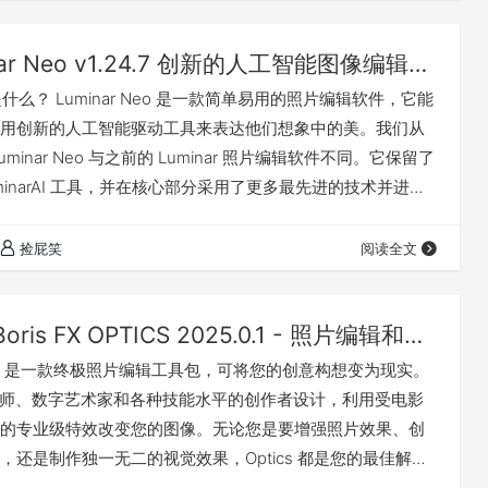
Luminar Neo v1.24.7 创新的人工智能图像编辑软件（Win&Mac）
eo 是什么？ Luminar Neo 是一款简单易用的照片编辑软件，它能
用创新的人工智能驱动工具来表达他们想象中的美。我们从
minar Neo 与之前的 Luminar 照片编辑软件不同。它保留了
minarAI 工具，并在核心部分采用了更多最先进的技术并进行
扩展了您的工具库。同时，它保留了 Luminar 的设计风
简单易用，充满探索乐趣。 更多Luminar Neo的介绍：点击前往
捡屁笑
阅读全文
地址 今收到“苏州…
Boris FX OPTICS 2025.0.1 - 照片编辑和图像视觉特效插件-适用于PS/LR(Win&Mac)
 Optics 是一款终极照片编辑工具包，可将您的创意构想变为现实。
为摄影师、数字艺术家和各种技能水平的创作者设计，利用受电影
的专业级特效改变您的图像。无论您是要增强照片效果、创
，还是制作独一无二的视觉效果，Optics 都是您的最佳解决
是 Adob​​e Photoshop 和 Lightroom 的插件，也是一个独立的