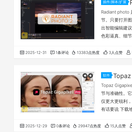
插件/脚本/扩展
Radiant 
节。只要打开图片
出智能编辑建议
色彩逼真、细节逼
内完成，并可处理
2 融合了智能
2025-12-31
1条评论
13383点热度
3人点赞
容易获得专业品
软件
Topaz Gi
节与准确性。它
仅更大更锐利，
有话要说 下载
2025-12-29
0条评论
29947点热度
15人点赞