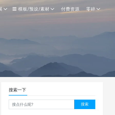
展
模板/预设/素材
付费资源
零碎
搜索一下
搜索