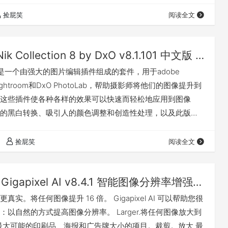
 macOS 和 Windows。 更多详情请访问官网：点击前往
捡屁笑
阅读全文
么 兼容 安装方法…
Nik Collection 8 by DxO v8.1.101 中文版 For PS/LR（Win&Mac）
ction 是一个由强大的图片编辑插件组成的套件，用于adobe
、Lightroom和DxO PhotoLab，帮助摄影师将他们的图像提升到
这些插件使各种各样的效果可以快速而轻松地应用到图像
的黑白转换、吸引人的颜色调整和创造性处理，以及此版本
面的几何校正。新的非破坏性模式允许您将图像导出为TIFF
，同时保持原始图像的安全性和可逆的调整。 一网打尽七款
捡屁笑
阅读全文
新功能请访问官网：点击前往 兼容 安装方法 我有话要说 下
Topaz Gigapixel AI v8.4.1 智能图像分辨率增强无损放大软件（Win&Mac）
实。将任何图像提升 16 倍。 Gigapixel AI 可以帮助您很
：以自然的方式提高图像分辨率。 Larger.将任何图像放大到
作最大可能的印刷品、海报和广告牌大小的项目。裁剪。放大 最