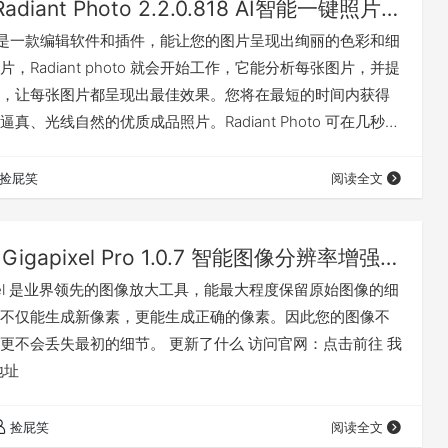
Radiant Photo 2.2.0.818 AI智能一键照片优化增强磨皮美化编辑软件及PS/LR插件（仅Win）
photo 是一款编辑软件和插件，能让您的图片呈现出绚丽的色彩和细
，Radiant photo 就会开始工作，它能分析每张图片，并提
，让每张图片都呈现出最佳效果。您将在最短的时间内获得
真、光线自然的优质成品照片。Radiant Photo 可在几秒钟
数字图像和扫描照片。 释放您的创意潜能：Radiant Photo
功能、高级工具和强大的工作流程，让您比以往任何时候都更
捡屁笑
阅读全文
质的作品。创意与效率，重新定义！ Radi…
Topaz Gigapixel Pro 1.0.7 智能图像分辨率增强无损放大软件（Win&Mac）
gapixel 是业界领先的图像放大工具，能最大程度保留原始图像的细
不仅能生成新像素，更能生成正确的像素。因此您的图像不
更不会丢失最初的细节。 更新了什么 访问官网：点击前往 我
地址
捡屁笑
阅读全文