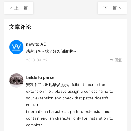
< 上一篇
下一篇 >
文章评论
new to AE
感谢分享～找了好久 谢谢啦～
2018-08-29
回复
failde to parse
安装不了，出现错误提示。failde to parse the
extension file：please assign a correct name to
your extension and check that pathe doesn't
contain
internation characters，path to extension must
contain english character only for installation to
complete