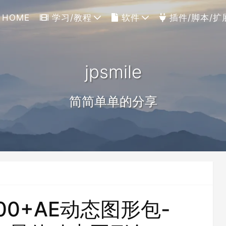
HOME
学习/教程
软件
插件/脚本/扩
jpsmile
简简单单的分享
00+AE动态图形包-