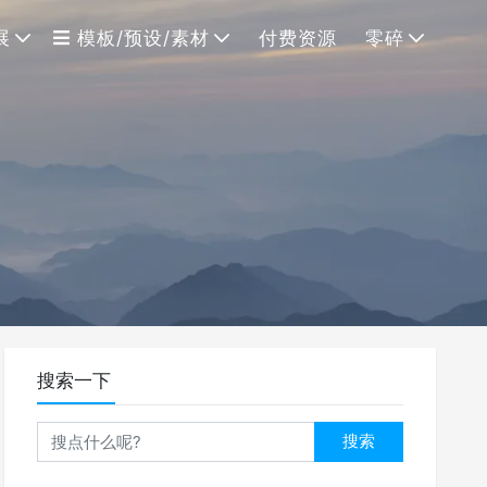
展
模板/预设/素材
付费资源
零碎
搜索一下
搜索