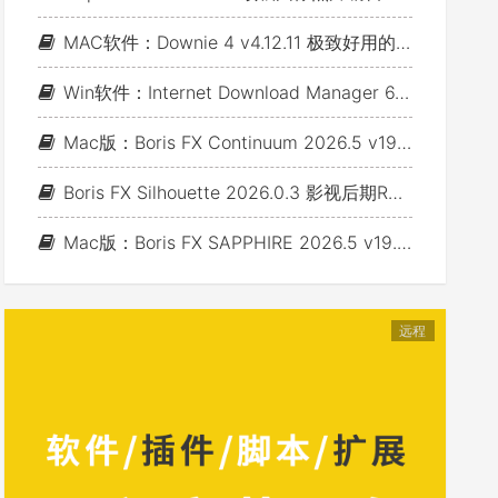
MAC软件：Downie 4 v4.12.11 极致好用的视频下载利器
Win软件：Internet Download Manager 6.43 Build 7 - 网络资源下载神器IDM_支持下载各类网站视音频
Mac版：Boris FX Continuum 2026.5 v19.5.4_BCC视频特效及转场套装 For AE/PR/FCP/Motion/Avid/OFX(Fusion/ Resolve/Nukex等)
Boris FX Silhouette 2026.0.3 影视后期Roto抠像Paint视效合成软件+Adobe/OFX插件 (Win&Mac&Linux)
Mac版：Boris FX SAPPHIRE 2026.5 v19.5 蓝宝石视效插件_For AE/PR/Avid/OFX(Nuke/Resolve/Fusion等)
远程