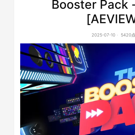
Booster Pa
[AEVIEW
2025-07-10
5420