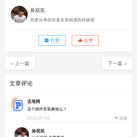
捡屁笑
热爱分享的非著名剪辑调色特效师
打赏
点赞
< 上一篇
下一篇 >
文章评论
丢塔网
这个插件安装麻烦么？
2025-07-03
回复
捡屁笑