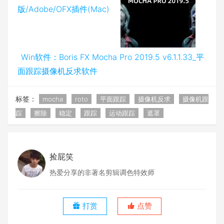
版/Adobe/OFX插件(Mac)
Win软件：Boris FX Mocha Pro 2019.5 v6.1.1.33_平
面跟踪摄像机反求软件
标签：
mocha
roto
平面跟踪
摄像机反求
摄像机跟
踪
擦除
稳定
跟踪
运动跟踪
遮罩
捡屁笑
热爱分享的非著名剪辑调色特效师
打赏
点赞