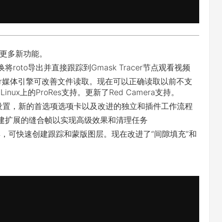
和更多新功能。
过轴转换将roto导出并直接跟踪到Gmask Tracer节点观看视频
mer媒体引擎可改善文件读取。现在可以正确读取以前不支
inux上的ProRes支持。更新了Red Camera支持。
看器设置，新的首选项选项卡以及改进的独立和插件工作流程
析创建扩展的缝合帧以实现高级效果和清理任务
具，可快速创建跟踪和蒙版图层。现在改进了“间隙填充”和