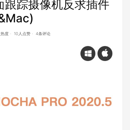
.1_平面跟踪摄像机反求插件
&Mac)
点热度
10人点赞
4条评论