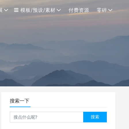
展
模板/预设/素材
付费资源
零碎
搜索一下
搜索