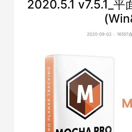
2020.5.1 v7.5
(Win
2020-09-02
16557