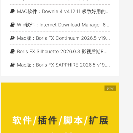
MAC软件：Downie 4 v4.12.11 极致好用的视频下载利器
Win软件：Internet Download Manager 6.43 Build 7 - 网络资源下载神器IDM_支持下载各类网站视音频
Mac版：Boris FX Continuum 2026.5 v19.5.4_BCC视频特效及转场套装 For AE/PR/FCP/Motion/Avid/OFX(Fusion/ Resolve/Nukex等)
Boris FX Silhouette 2026.0.3 影视后期Roto抠像Paint视效合成软件+Adobe/OFX插件 (Win&Mac&Linux)
Mac版：Boris FX SAPPHIRE 2026.5 v19.5 蓝宝石视效插件_For AE/PR/Avid/OFX(Nuke/Resolve/Fusion等)
远程