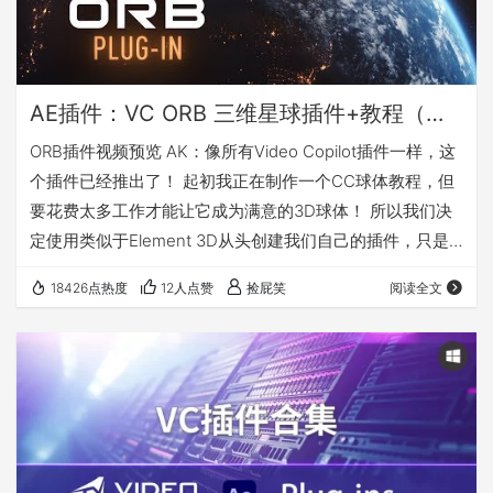
AE插件：VC ORB 三维星球插件+教程（Win&MAC）
ORB插件视频预览 AK：像所有Video Copilot插件一样，这
个插件已经推出了！ 起初我正在制作一个CC球体教程，但
要花费太多工作才能让它成为满意的3D球体！ 所以我们决
定使用类似于Element 3D从头创建我们自己的插件，只是
专注于制作3D Sphere！那就是事情失控的时候！ 毋庸置
18426点热度
12人点赞
捡屁笑
阅读全文
疑，此插件具有比此处演示的更多功能，我期待向您展示所
有方便的新功能！ ORB插件教程 更多预览 软件支持： 插件
支持AFTER EFFECTS CS6、CC、CC2014、CC2015、
CC2017、CC2018+ 系统支…