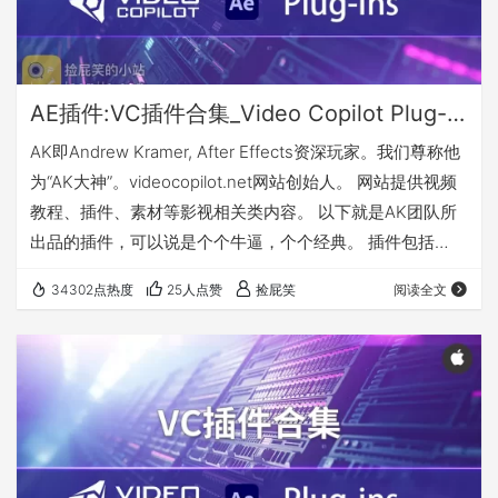
AE插件:VC插件合集_Video Copilot Plug-ins _AK(Win版)
AK即Andrew Kramer, After Effects资深玩家。我们尊称他
为“AK大神”。videocopilot.net网站创始人。 网站提供视频
教程、插件、素材等影视相关类内容。 以下就是AK团队所
出品的插件，可以说是个个牛逼，个个经典。 插件包括
（Win版）： Element 3D v2.2.2.2160_Win（E3D三维插
34302点热度
25人点赞
捡屁笑
阅读全文
件） Optical Flares Bundle 1.3.5_Win（光效插件） FX
Console v1.0.4_Win（特效控制器） Glass Eyes_Win（3D
眼球…