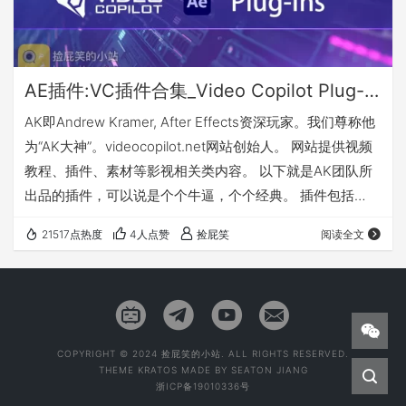
AE插件:VC插件合集_Video Copilot Plug-ins _AK(Mac版)
AK即Andrew Kramer, After Effects资深玩家。我们尊称他
为“AK大神”。videocopilot.net网站创始人。 网站提供视频
教程、插件、素材等影视相关类内容。 以下就是AK团队所
出品的插件，可以说是个个牛逼，个个经典。 插件包括
（MAC版）： ElementInstaller_v2.2.2.2160_OSX（E3D三
21517点热度
4人点赞
捡屁笑
阅读全文
维插件）（6月11日更新，支持CC 2018） Optical Flares
v1.3.5_OSX（光效插件）
FXConsoleInstaller_1.0.4_OSX（…
COPYRIGHT © 2024 捡屁笑的小站. ALL RIGHTS RESERVED.
THEME
KRATOS
MADE BY
SEATON JIANG
浙ICP备19010336号