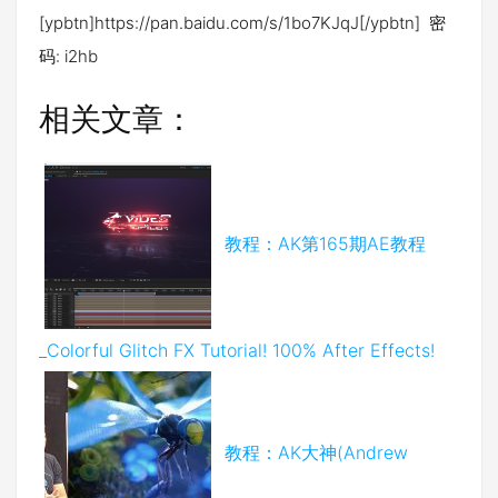
[ypbtn]https://pan.baidu.com/s/1bo7KJqJ[/ypbtn] 密
码: i2hb
相关文章：
教程：AK第165期AE教程
_Colorful Glitch FX Tutorial! 100% After Effects!
教程：AK大神(Andrew