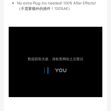
No extra Plug-ins needed! 100% After Effects!
（不需要额外的插件！100%AE）