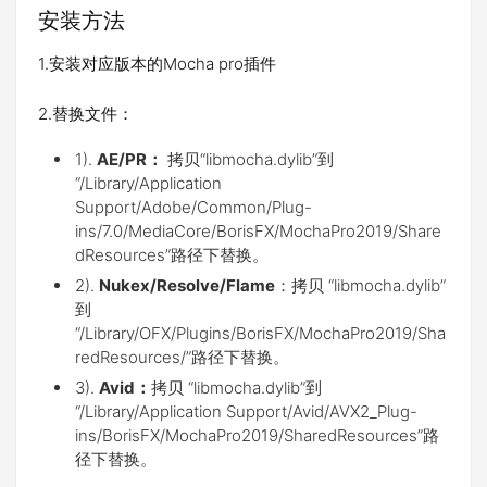
安装方法
1.安装对应版本的Mocha pro插件
2.替换文件：
1).
AE/PR：
拷贝“libmocha.dylib”到
“/Library/Application
Support/Adobe/Common/Plug-
ins/7.0/MediaCore/BorisFX/MochaPro2019/Share
dResources”路径下替换。
2).
Nukex/Resolve/Flame
：拷贝 “libmocha.dylib”
到
“/Library/OFX/Plugins/BorisFX/MochaPro2019/Sha
redResources/”路径下替换。
3).
Avid：
拷贝 “libmocha.dylib”到
“/Library/Application Support/Avid/AVX2_Plug-
ins/BorisFX/MochaPro2019/SharedResources”路
径下替换。