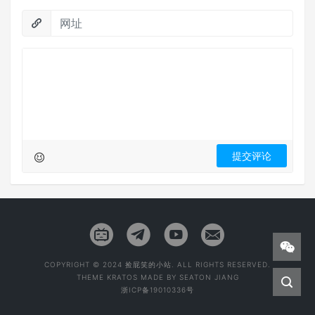
COPYRIGHT © 2024 捡屁笑的小站. ALL RIGHTS RESERVED.
THEME
KRATOS
MADE BY
SEATON JIANG
浙ICP备19010336号