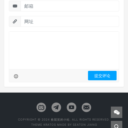
COPYRIGHT © 2024 捡屁笑的小站. ALL RIGHTS RESERVED.
THEME
KRATOS
MADE BY
SEATON JIANG