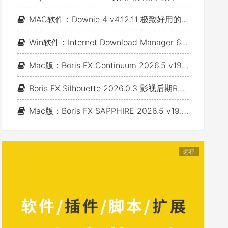
MAC软件：Downie 4 v4.12.11 极致好用的视频下载利器
Win软件：Internet Download Manager 6.43 Build 7 - 网络资源下载神器IDM_支持下载各类网站视音频
Mac版：Boris FX Continuum 2026.5 v19.5.4_BCC视频特效及转场套装 For AE/PR/FCP/Motion/Avid/OFX(Fusion/ Resolve/Nukex等)
Boris FX Silhouette 2026.0.3 影视后期Roto抠像Paint视效合成软件+Adobe/OFX插件 (Win&Mac&Linux)
Mac版：Boris FX SAPPHIRE 2026.5 v19.5 蓝宝石视效插件_For AE/PR/Avid/OFX(Nuke/Resolve/Fusion等)
远程