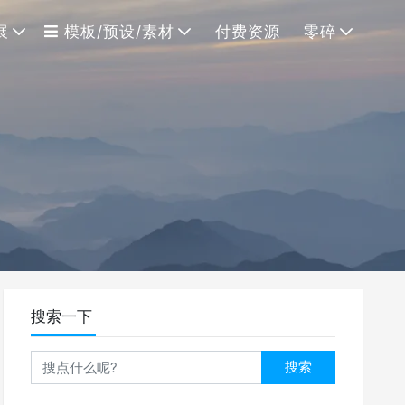
展
模板/预设/素材
付费资源
零碎
搜索一下
搜索