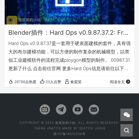
Blender插件：Hard Ops v0.9.87.37.2: Francium 硬表面建模神器
Hard Ops v0.9.87.37是一套用于硬表面建模的套件，具有强
大的布尔建模功能，可以方便的制作复杂的机械模型，以类
似工业建模软件的流程完成ploygon模型的制作。 00987.31
更新了什么 点击前往官网 更多Hard Ops信息请前往以下链
接 https://hardops-manual.readthedocs.io/en/latest/ 兼
28788点热度
20人点赞
捡屁笑
阅读全文
容性 Blender 4.0, 3.6, 3.5, 3.4, 3.3, 3.2, 3.1, 3.0 安装方法
下载包内附安装方法。 我有话要说 下载地址 教程（…
COPYRIGHT © 2024 捡屁笑的小站. ALL RIGHTS RESERVED.
THEME
KRATOS
MADE BY
SEATON JIANG
浙ICP备19010336号