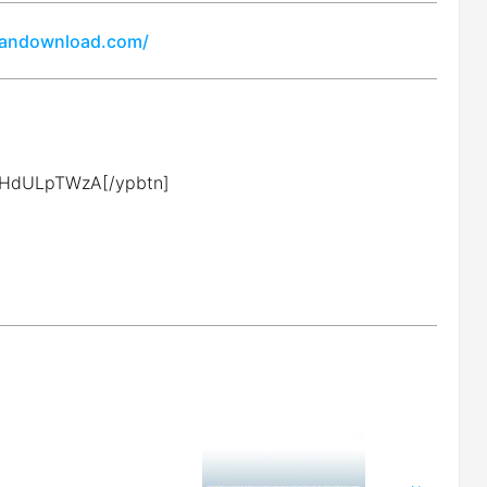
pandownload.com/
YxHdULpTWzA[/ypbtn]