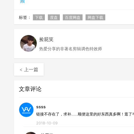
频
标签：
下载
度盘
百度网盘
网盘下载
捡屁笑
热爱分享的非著名剪辑调色特效师
< 上一篇
文章评论
ssss
链接不存在了，求补……顺便这里的好东西真多啊！逛了
2018-10-09