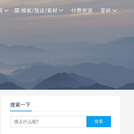
展
模板/预设/素材
付费资源
零碎
搜索一下
搜索