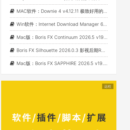
MAC软件：Downie 4 v4.12.11 极致好用的视频下载利器
Win软件：Internet Download Manager 6.43 Build 7 - 网络资源下载神器IDM_支持下载各类网站视音频
Mac版：Boris FX Continuum 2026.5 v19.5.4_BCC视频特效及转场套装 For AE/PR/FCP/Motion/Avid/OFX(Fusion/ Resolve/Nukex等)
Boris FX Silhouette 2026.0.3 影视后期Roto抠像Paint视效合成软件+Adobe/OFX插件 (Win&Mac&Linux)
Mac版：Boris FX SAPPHIRE 2026.5 v19.5 蓝宝石视效插件_For AE/PR/Avid/OFX(Nuke/Resolve/Fusion等)
远程