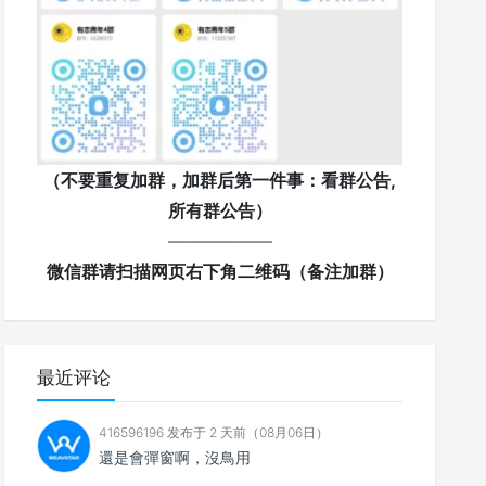
（不要重复加群，加群后第一件事：看群公告,
所有群公告）
——————
微信群请扫描网页右下角二维码（备注加群）
最近评论
416596196 发布于 2 天前（08月06日）
還是會彈窗啊，沒鳥用