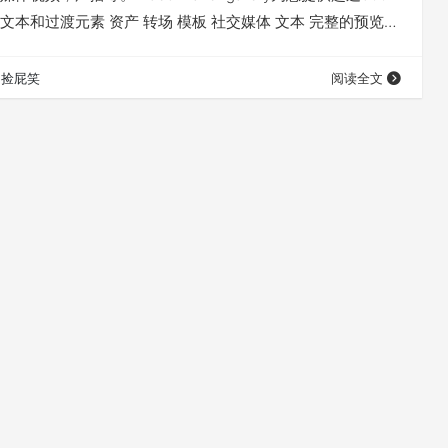
文本和过渡元素 资产 转场 模板 社交媒体 文本 完整的预览列
dobe CC2015.3-CC 2018 安装方法 1. Win：拷贝文件夹
“C:\Program Files\Common Files\Adobe\CEP\ext…
捡屁笑
阅读全文