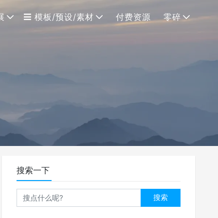
展
模板/预设/素材
付费资源
零碎
搜索一下
搜索