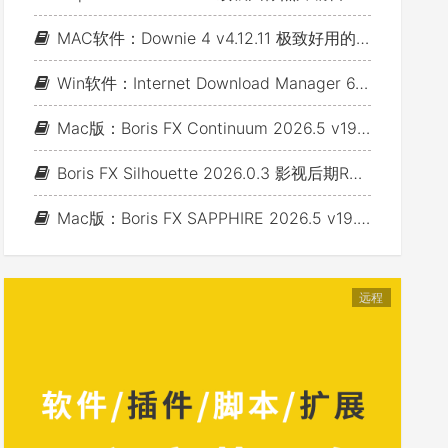
MAC软件：Downie 4 v4.12.11 极致好用的视频下载利器
Win软件：Internet Download Manager 6.43 Build 7 - 网络资源下载神器IDM_支持下载各类网站视音频
Mac版：Boris FX Continuum 2026.5 v19.5.4_BCC视频特效及转场套装 For AE/PR/FCP/Motion/Avid/OFX(Fusion/ Resolve/Nukex等)
Boris FX Silhouette 2026.0.3 影视后期Roto抠像Paint视效合成软件+Adobe/OFX插件 (Win&Mac&Linux)
Mac版：Boris FX SAPPHIRE 2026.5 v19.5 蓝宝石视效插件_For AE/PR/Avid/OFX(Nuke/Resolve/Fusion等)
远程