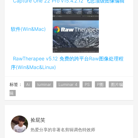
Capture One 22 Pro v15.4.2.12 飞思顶级图像编辑
软件(Win&Mac)
RawTherapee v5.12 免费的跨平台Raw图像处理程
序(Win&Mac&Linux)
标签：
Ai
luminar
Luminar 4
PS
P图
图片编
辑
捡屁笑
热爱分享的非著名剪辑调色特效师