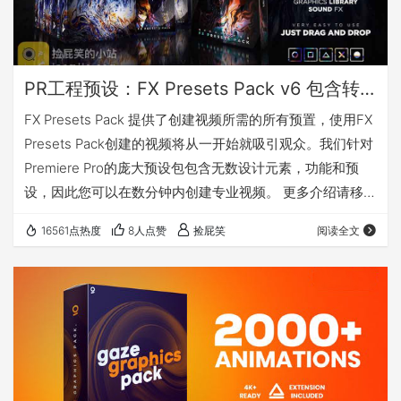
PR工程预设：FX Presets Pack v6 包含转场过渡文字标题特效VHS调色LUTS图标Logo动画音效等
FX Presets Pack 提供了创建视频所需的所有预置，使用FX
Presets Pack创建的视频将从一开始就吸引观众。我们针对
Premiere Pro的庞大预设包包含无数设计元素，功能和预
设，因此您可以在数分钟内创建专业视频。 更多介绍请移
步：点击前往 我有话要说 好吧，免费拿去用吧……解压密码
16561点热度
8人点赞
捡屁笑
阅读全文
是jpsmile.com 下载地址 文件MD5值： Video FX Presets
Package_V6_jpsmile.com.7z.001 =
1b712bad569f10381d153f1717fe8262…