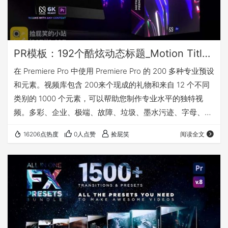
PR模板：192个酷炫动态标题_Motion Titles Library（mogrt）
在 Premiere Pro 中使用 Premiere Pro 的 200 多种专业预设
和元素。视频库包含 200来个现成的礼物和来自 12 个不同
类别的 1000 个元素，可以帮助您制作专业水平的独特视
频。多彩、企业、极端、故障、垃圾、墨水污迹、字母、现
代、Showreel、运动、城市、复古。每个类别都包含不同
16206点热度
0人点赞
捡屁笑
阅读全文
的元素，并营造出独特的时尚外观。一键应用预设，更改文
本并使用控制面板更改效果和颜色。 该工具包非常适合创建
独特的开场白、幻灯片、电视节目宣传片等。所有预设都包
含各种可编辑的效果、动画和过渡。它可用于任何类型…