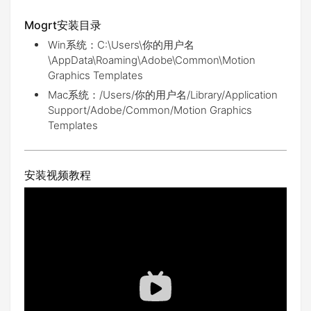
Mogrt安装目录
Win系统：C:\Users\你的用户名
\AppData\Roaming\Adobe\Common\Motion
Graphics Templates
Mac系统：/Users/你的用户名/Library/Application
Support/Adobe/Common/Motion Graphics
Templates
安装视频教程