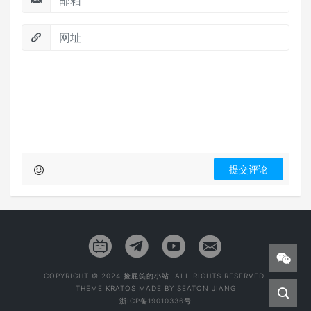
COPYRIGHT © 2024 捡屁笑的小站. ALL RIGHTS RESERVED.
THEME
KRATOS
MADE BY
SEATON JIANG
浙ICP备19010336号