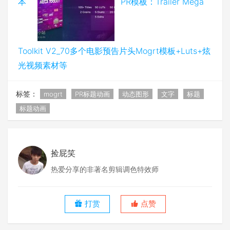
本
PR模板：Trailer Mega
Toolkit V2_70多个电影预告片头Mogrt模板+Luts+炫
光视频素材等
标签：
mogrt
PR标题动画
动态图形
文字
标题
标题动画
捡屁笑
热爱分享的非著名剪辑调色特效师
打赏
点赞