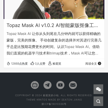
Topaz Mask AI v1.0.2 AI智能蒙版抠像工具+使用教程（Win&Mac）
Topaz Mask AI 让你从头到尾在几分钟内就可以获得精确的
蒙版，完美的抠像。 手动创建复杂的选择并对其进行完善几
乎总是比预期花费更长的时间。认识Topaz Mask AI。借助
我们直观的机器学习技术和trimap技术，Mask AI可让您在
创纪录的时间内创建棘手的蒙版。 一直以来，更少的用户操
12668点热度
0人点赞
捡屁笑
阅读全文
作步骤即可获得极高质量的蒙版一直是摄影师的梦想，现在
您可以使用Mask AI来实现。 我们如何简化蒙版 与
Photoshop相比，Mask AI不需要繁琐的笔刷就能获得高质
量的蒙版。无需学习复杂的图标和工具。…
COPYRIGHT © 2024 捡屁笑的小站. ALL RIGHTS RESERVED.
THEME
KRATOS
MADE BY
SEATON JIANG
浙ICP备19010336号