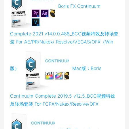
Boris FX Continuum
Complete 2021 v14.0.0.488_BCC视频特效及转场套
装 For AE/PR/Nukex/ Resolve/VEGAS/OFX（Win
版）
Mac版：Boris
Continuum Complete 2019.5 v12.5_BCC视频特效
及转场套装 For FCPX/Nukex/Resolve/OFX