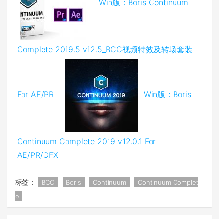
Win版：Boris Continuum
Complete 2019.5 v12.5_BCC视频特效及转场套装
For AE/PR
Win版：Boris
Continuum Complete 2019 v12.0.1 For
AE/PR/OFX
标签：
BCC
Boris
Continuum
Continuum Complet
e