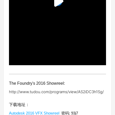
The Foundry's 2016 Showreel:
http://www.tudou.com/programs/view/AS2iDC3h1Sg/
下载地址：
Autodesk 2016 VFX Showreel
密码: 93j7