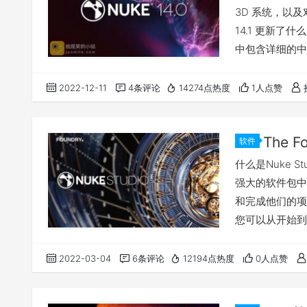
3D 系统，以及对 
14.1 更新了
中包含详细的中
jpsmile.com
2022-12-11
4条评论
14274点热度
1人点赞
软件
什么是Nuke Stu
强大的软件包中
和完成他们的项
您可以从开始到交
点的高级合成工
以轻松创建和渲
2022-03-04
6条评论
12194点热度
0人点赞
线，Nuke St