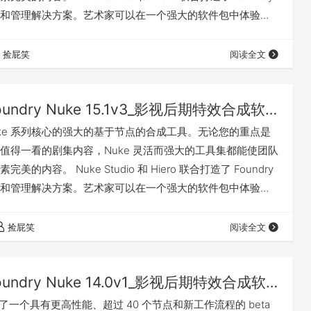
和管理解决方案。艺术家可以在一个强大的软件包中体验无
、多镜头管理、编辑和整合。 Nuke 16.0 更新了什么 更多
官网：点击前往 安装破解方法 下载文件中包含详细的中文安
捡屁笑
阅读全文
我有话要说 下载地址
The Foundry Nuke 15.1v3_影视后期特效合成软件（Win&Mac&Linux）
是 Nuke 系列核心的强大的基于节点的合成工具。无论您的重点是
值得一看的剧集内容，Nuke 灵活而强大的工具集都能使团队
的内容。 Nuke Studio 和 Hiero 联合​​打造了 Foundry
和管理解决方案。艺术家可以在一个强大的软件包中体验无
、多镜头管理、编辑和整合。 Nuke 15.1 更新了什么 Nuke
未来的管道工具，包括 OpenAssetIO、完整的 OTIO 往返支持
捡屁笑
阅读全文
 版本。…
The Foundry Nuke 14.0v1_影视后期特效合成软件（Win&Mac&Linux）
 展示了一个具有更高性能、超过 40 个节点和新工作流程的 beta