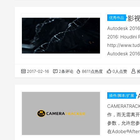
包。 Nuke
供了更多的功能
优秀作品
Autodesk 2016
2016: Houdini 
http://www.t
Autodesk 201
Show Reel 20
2017-02-16
2条评论
8611点热度
0人点赞
插件/脚本/扩展
CAMERATRAC
作，而无需离开A
参数，允许您参
在Adobe®Af
开新的，健壮的