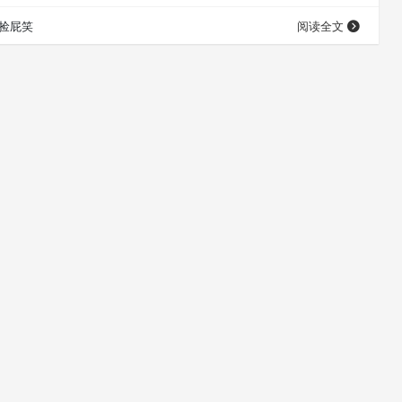
拟集扩展，运动轨道投影映射等等。 这种3D运动跟踪技术以
捡屁笑
阅读全文
The Foundry的…