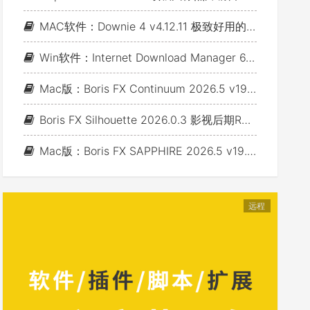
MAC软件：Downie 4 v4.12.11 极致好用的视频下载利器
Win软件：Internet Download Manager 6.43 Build 7 - 网络资源下载神器IDM_支持下载各类网站视音频
Mac版：Boris FX Continuum 2026.5 v19.5.4_BCC视频特效及转场套装 For AE/PR/FCP/Motion/Avid/OFX(Fusion/ Resolve/Nukex等)
Boris FX Silhouette 2026.0.3 影视后期Roto抠像Paint视效合成软件+Adobe/OFX插件 (Win&Mac&Linux)
Mac版：Boris FX SAPPHIRE 2026.5 v19.5 蓝宝石视效插件_For AE/PR/Avid/OFX(Nuke/Resolve/Fusion等)
远程