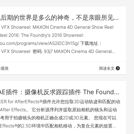
X高级的工具集是完成更复杂合成任务的理想工具，为合成师们提
…
影视后期的世界是多么的神奇，不是亲眼所见，真不敢相信(VFX showreel 2016)
 VFX Showreel: MAXON Cinema 4D General Show Reel
Reel 2016: The Foundry's 2016 Showreel:
udou.com/programs/view/AS2iDC3h1Sg/ 下载地址：
6 VFX Showreel 密码: 93j7 MAXON Cinema 4D General
16 密码: r49v Houd…
捡屁笑
阅读全文
AE插件：摄像机反求跟踪插件 The Foundry CameraTracker 1.0v10 （PC&MAC）
KER for AfterEffects®插件允许您拉取3D运动轨迹和匹配的动
fter Effects。 它分析源序列并提取原始相机的镜头和运动
考用于拍摄镜头的相机正确合成2D或3D元素。 您现在可以
terEffects®的2.5D环境中匹配相机移动，为复合元素的放置打
选项。 在场景标题中创建边缘/英雄风格，插入动画设计元