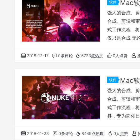
软件
强大的合成、剪辑和
合成、剪辑和审
式工作流程，将
仅只是合成 无
先进的节点式合
能依据您的需求
2018-12-17
0条评论
6723点热度
0人点赞
而精心打造，N
点图…
软件
强大的合成、剪辑和
合成、剪辑和审
式工作流程，将
具，专为简化日
作出电影级作品
最佳选择。 不
2018-11-23
0条评论
8449点热度
0人点赞