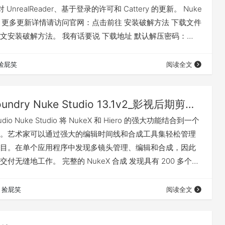
UnrealReader、基于登录的许可和 Cattery 的更新。 Nuke
什么 更多更新详情请访问官网：点击前往 安装破解方法 下载文件
文安装破解方法。 我有话要说 下载地址 默认解压密码：
捡屁笑
阅读全文
The Foundry Nuke Studio 13.1v2_影视后期剪辑特效合成软件（Win&Mac&Linux）
dio Nuke Studio 将 NukeX 和 Hiero 的强大功能结合到一个
。艺术家可以通过强大的编辑时间线和合成工具集轻松管理
目。在单个应用程序中发现多镜头管理、编辑和合成，因此
付无缝地工作。 完整的 NukeX 合成 发现具有 200 多个节
具集，并在处理真正的 3D 环境时应对创意挑战，因此您可
染复杂的场景。 更好地控制你的镜头 借助可自定义的时间
捡屁笑
阅读全文
udio 可以轻松生成和分发 Nuke 脚本…