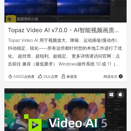
Topaz Video AI v7.0.0 - AI智能视频画质无损放大增强、丝滑慢动作、画面稳定、降噪、锐化（Win&Mac）
Topaz Video AI 用于视频放大、降噪、运动插值(慢动作)、
抖动稳定、锐化——所有这些都针对您的本地工作进行了优
化。 超丝滑。超锐利。超稳定。 更多详情请访问官网：点
击前往 兼容（最低要求） Windows操作系统 10 或 11（推
荐最新版本） CPU 英特尔或 AMD，带 AVX2 指令 系统内
53622点热度
29人点赞
捡屁笑
阅读全文
存（RAM） 16 GB（建议 32 GB 或以上） 图形卡（英伟
达） NVIDIA GTX 900 系列或更高版本，6GB 显存 图形卡
（AMD） AMD Radeon 500 系列或更高版本，6GB 显存 …