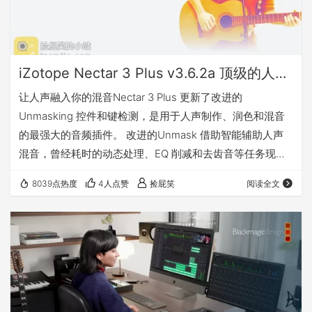
iZotope Nectar 3 Plus v3.6.2a 顶级的人声混音插件（Win&Mac）
让人声融入你的混音Nectar 3 Plus 更新了改进的
Unmasking 控件和键检测，是用于人声制作、润色和混音
的最强大的音频插件。 改进的Unmask 借助智能辅助人声
混音，曾经耗时的动态处理、EQ 削减和去齿音等任务现在
可以在几秒钟内精确执行。 更多详情请访问官网：点击前往
8039点热度
4人点赞
捡屁笑
阅读全文
兼容 Mac: macOS High Sierra (10.13.6) - macOS Big Sur
(11.6.x)* Windows: Windows 10 支持基于 Intel 的 Mac 或
仅在 Rosetta 中基于 A…