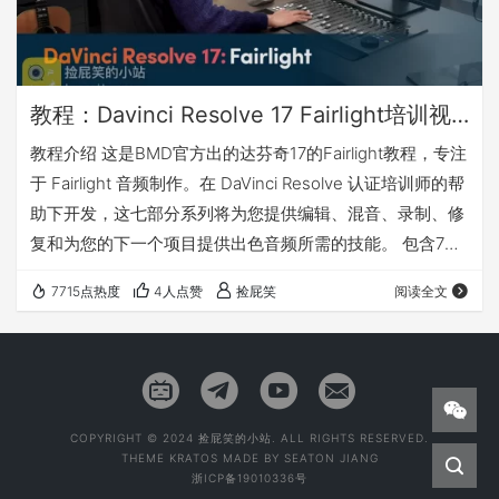
教程：Davinci Resolve 17 Fairlight培训视频（BMD官方）
教程介绍 这是BMD官方出的达芬奇17的Fairlight教程，专注
于 Fairlight 音频制作。在 DaVinci Resolve 认证培训师的帮
助下开发，这七部分系列将为您提供编辑、混音、录制、修
复和为您的下一个项目提供出色音频所需的技能。 包含7个
视频教程：⾳频⼊⻔、⾳响设计⼊⻔、混⾳⼊⻔、记录VO
7715点热度
4人点赞
捡屁笑
阅读全文
和ADR、处理⾳轨层、通道映射和链接编组、杜⽐全景声整
合。 每个教程都有对应的示例项目文件和媒体文件，方便学
习。 我有话要说 英文教程（有英文字幕文件和机翻中文字
幕文件） 下载地址
COPYRIGHT © 2024 捡屁笑的小站. ALL RIGHTS RESERVED.
THEME
KRATOS
MADE BY
SEATON JIANG
浙ICP备19010336号