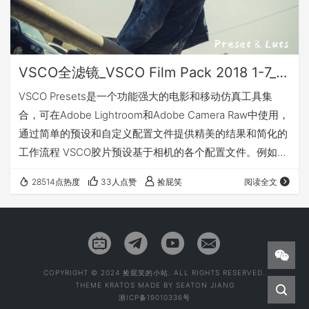
VSCO全滤镜_VSCO Film Pack 2018 1-7_Win&Mac
VSCO Presets是一个功能强大的电影和移动仿真工具集
合，可在Adobe Lightroom和Adobe Camera Raw中使用，
通过简单的预设和自定义配置文件提供精美的结果和简化的
工作流程 VSCO胶片预设基于相机的各个配置文件。例如，
如果你想以不同于每张照片的一般变化的标准应用的方式重
28514点热度
33人点赞
捡屁笑
阅读全文
新创建宝丽来，富士或其他类型的电影的外观，那么这个软
件是你应该注意的一件事。专为相机富士，佳能，尼康，索
尼，奥林巴斯和徕卡设计的VSCO胶片预设（您根据类型选
择使用哪种相机来应用效果）。20年前电影VSCO上映了美
丽的电…
COPYRIGHT © 2024 捡屁笑的小站. ALL RIGHTS RESERVED.
THEME
KRATOS
MADE BY
SEATON JIANG
浙ICP备19010336号