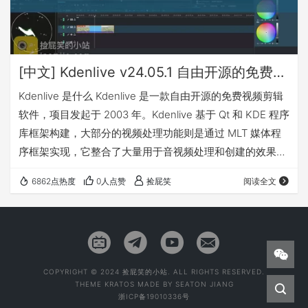
[中文] Kdenlive v24.05.1 自由开源的免费视频编辑软件（Win&Mac&Linux）
Kdenlive 是什么 Kdenlive 是一款自由开源的免费视频剪辑
软件，项目发起于 2003 年。Kdenlive 基于 Qt 和 KDE 程序
库框架构建，大部分的视频处理功能则是通过 MLT 媒体程
序框架实现，它整合了大量用于音视频处理和创建的效果插
件。它还内建了功能强大字幕工具、DVD (菜单) 创建工具，
6862点热度
0人点赞
捡屁笑
阅读全文
能为视频制作提供一站式解决方案。而 MLT 的功能则是基
于 FFmpeg、frei0r、movit、ladspa、sox 等自由开源软件
项目实…
COPYRIGHT © 2024 捡屁笑的小站. ALL RIGHTS RESERVED.
THEME
KRATOS
MADE BY
SEATON JIANG
浙ICP备19010336号