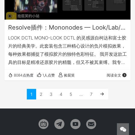
Resolve插件：Mononodes — Look/Lab/Print DCTLs v3.0 达芬奇DRT色彩转换调色插件
LOOK DCTL MONO-LOOK DCTL 的灵感源自柯达和富士胶
片的经典美学。此套装包含三种精心设计的负片模拟效果，
每种效果都捕捉了模拟胶片的独特色彩特征。 我开发这款工
具的目标是精准还原胶片的精髓，但又不被其束缚。我专注
于重现胶片最吸引人的特性，同时保持灵活性，让用户在调
8084点热度
1人点赞
捡屁笑
阅读全文
色过程中能够进一步完善和塑造画面风格。每种风格都基于
40 个精细调整参数的基础。 虽然 MONO-LOOK DCTL 的
1
2
3
4
5
…
7
设计无需进行大量调整，但它们包含一个“皮肤偏好”滑块。
这可以对肤色进行细微调整，根据用户喜好将其略微偏向洋
红色或绿色。…