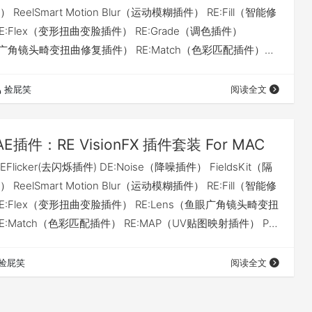
eelSmart Motion Blur（运动模糊插件） RE:Fill（智能修
:Flex（变形扭曲变脸插件） RE:Grade（调色插件）
鱼眼广角镜头畸变扭曲修复插件） RE:Match（色彩匹配插件）
贴图映射插件） PV Feather（逐点羽化插件）
pe（阴影/形状立体效果插件） Smoothkit（人像皮肤平滑降噪…
捡屁笑
阅读全文
AE插件：RE VisionFX 插件套装 For MAC
licker(去闪烁插件) DE:Noise（降噪插件） FieldsKit（隔
eelSmart Motion Blur（运动模糊插件） RE:Fill（智能修
E:Flex（变形扭曲变脸插件） RE:Lens（鱼眼广角镜头畸变扭
:Match（色彩匹配插件） RE:MAP（UV贴图映射插件） PV
点羽化插件） Shade/Shape（阴影/形状立体效果插件）
（人像皮肤平滑降噪磨皮插件） Twixtor（超…
捡屁笑
阅读全文