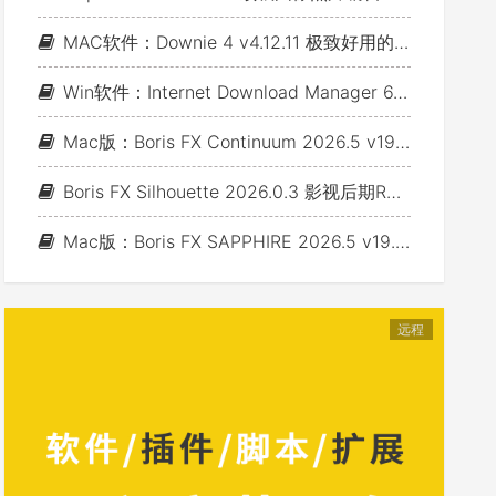
MAC软件：Downie 4 v4.12.11 极致好用的视频下载利器
Win软件：Internet Download Manager 6.43 Build 7 - 网络资源下载神器IDM_支持下载各类网站视音频
Mac版：Boris FX Continuum 2026.5 v19.5.4_BCC视频特效及转场套装 For AE/PR/FCP/Motion/Avid/OFX(Fusion/ Resolve/Nukex等)
Boris FX Silhouette 2026.0.3 影视后期Roto抠像Paint视效合成软件+Adobe/OFX插件 (Win&Mac&Linux)
Mac版：Boris FX SAPPHIRE 2026.5 v19.5 蓝宝石视效插件_For AE/PR/Avid/OFX(Nuke/Resolve/Fusion等)
远程