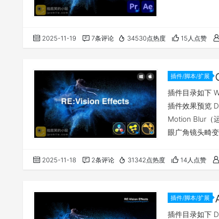
2025-11-19
7条评论
34530点热度
15人点赞
插件/脚本/扩展
插件目录如下 Wi
插件效果预览 DEF
Motion Bl
眼广角镜头畸变扭
贴图映射插件） 
址
2025-11-18
2条评论
31342点热度
14人点赞
插件/脚本/扩展
插件目录如下 DEF