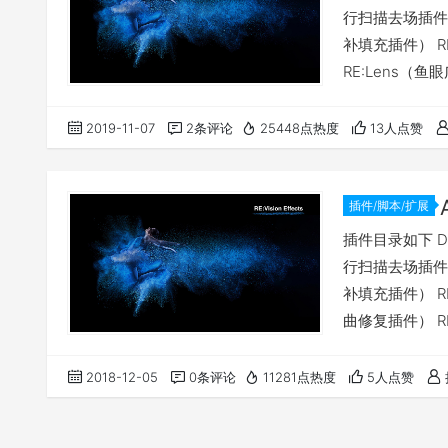
行扫描去场插件） R
补填充插件） RE
RE:Lens（
RE:MAP（UV
Shade/Sha
2019-11-07
2条评论
25448点热度
13人点赞
插件/脚本/扩展
插件目录如下 DEF
行扫描去场插件） R
补填充插件） R
曲修复插件） RE
Feather（逐
Smoothkit
2018-12-05
0条评论
11281点热度
5人点赞