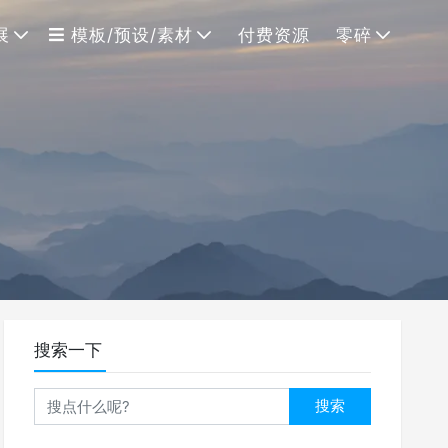
展
模板/预设/素材
付费资源
零碎
搜索一下
搜索