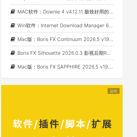
MAC软件：Downie 4 v4.12.11 极致好用的视频下载利器
Win软件：Internet Download Manager 6.43 Build 7 - 网络资源下载神器IDM_支持下载各类网站视音频
Mac版：Boris FX Continuum 2026.5 v19.5.4_BCC视频特效及转场套装 For AE/PR/FCP/Motion/Avid/OFX(Fusion/ Resolve/Nukex等)
Boris FX Silhouette 2026.0.3 影视后期Roto抠像Paint视效合成软件+Adobe/OFX插件 (Win&Mac&Linux)
Mac版：Boris FX SAPPHIRE 2026.5 v19.5 蓝宝石视效插件_For AE/PR/Avid/OFX(Nuke/Resolve/Fusion等)
远程