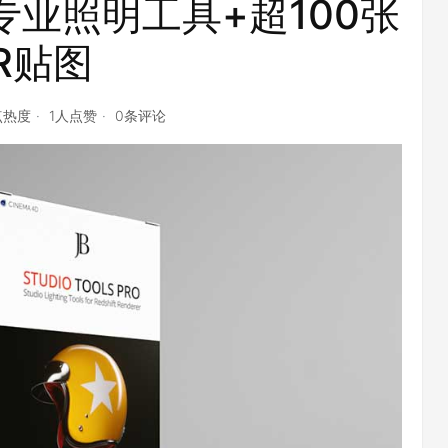
 4D 专业照明工具+超100张
R贴图
点热度
1人点赞
0条评论