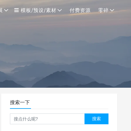
展
模板/预设/素材
付费资源
零碎
搜索一下
搜索