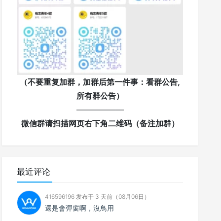
（不要重复加群，加群后第一件事：看群公告,
所有群公告）
——————
微信群请扫描网页右下角二维码（备注加群）
最近评论
416596196 发布于 3 天前（08月06日）
還是會彈窗啊，沒鳥用