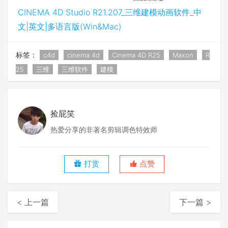
CINEMA 4D Studio R21.207_三维建模动画软件_中
文|英文|多语言版(Win&Mac)
标签：
c4d
cinema 4d
Cinema 4D R25
Maxon
R
25
三维
三维软件
建模
捡屁笑
热爱分享的非著名剪辑调色特效师
打赏
点赞
< 上一篇
下一篇 >