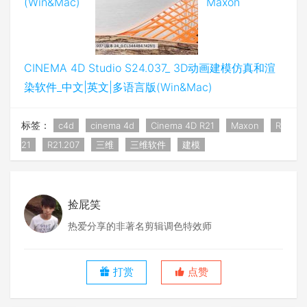
(Win&Mac)
Maxon
CINEMA 4D Studio S24.037_ 3D动画建模仿真和渲
染软件_中文|英文|多语言版(Win&Mac)
标签：
c4d
cinema 4d
Cinema 4D R21
Maxon
R
21
R21.207
三维
三维软件
建模
捡屁笑
热爱分享的非著名剪辑调色特效师
打赏
点赞