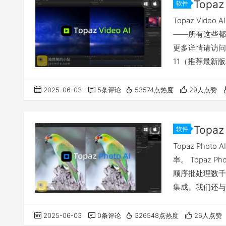
软件
Topaz Vi
——所有这些都
更多详情请访问官
11（推荐最新版
16 GB（建议 3
高版本，6GB 显
2025-06-03
5条评论
53574点热度
29人点赞
6GB 显存 …
软件
Topaz Ph
率。 Topaz 
顺序批处理数千个
集成。我们还与 Nv
在您的计算机上
不支持骁龙处理器
2025-06-03
0条评论
326548点热度
26人点赞