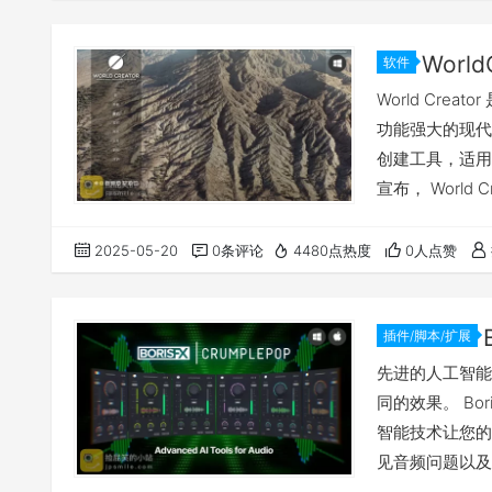
软件
World Cr
功能强大的现代
创建工具，适用
宣布， World
计的 3D 物
的场景。这一新
2025-05-20
0条评论
4480点热度
0人点赞
游戏和艺术作品
使用，…
插件/脚本/扩展
先进的人工智能
同的效果。 Bor
智能技术让您的
见音频问题以及
者，Crumpl