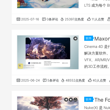
LTS 成为每个 B
能！官方概述 不到
访问官网：点击
2025-07-16
0条评论
25397点热度
11人点赞
软件
Cinema 4D
解决方案软件。
VFX、AR/
的3D工作流程
果。 查看所有功能
使模拟和粒子效果
2025-06-24
5条评论
48552点热度
40人点赞
创建高级粒子，
软件
Nuke(X) 