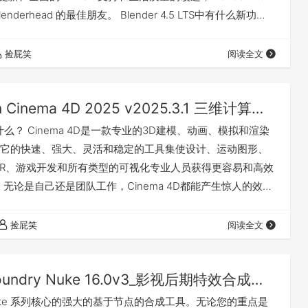
lenderhead 的最佳朋友。 Blender 4.5 LTS中有什么新功
 10 分钟即可掌握 Blender 4.5 LTS 的功能！ 更多详情请
前往 我有话要说 下载地址
捡屁笑
阅读全文
Maxon Cinema 4D 2025 v2025.3.1 三维计算机动画、建模、模拟和渲染软件_中文|英文(Win)
 是什么？ Cinema 4D是一款专业的3D建模、动画、模拟和渲染
它的快速、强大、灵活和稳定的工具集使设计、运动图形、
MR/VR、游戏开发和所有类型的可视化专业人员获得更容易和高效
。无论是自己还是团队工作，Cinema 4D都能产生惊人的效
 CINEMA 4D 2025 更新了什么 Cinema 4D用户不断努力
变得快速而简单，他们可以使用新的Follow Spline修改器
捡屁笑
阅读全文
这使得粒子沿矢量形状流…
The Foundry Nuke 16.0v3_影视后期特效合成软件（Win&Mac&Linux）
是 Nuke 系列核心的强大的基于节点的合成工具。无论您的重点是