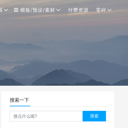
展
模板/预设/素材
付费资源
零碎
搜索一下
搜索