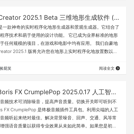
WorldCreator 2025.1 Beta 三维地形生成软件 (Win)
eator 是一款神奇的实时程序化地形生成器和景观生成器。它结合了
程序技术和易于使用的设计功能。 它已成为业界标准的地形
于任何规模的项目，在游戏和电影中均有应用。 我们自豪地
 Creator 2025.1 版将允许您在地形上实时程序化地放置数以亿
体。您也可以手动放置，为游戏、电影和艺术作品创建令人惊叹
系统允许您散布植被、导入和放置自定义 3D 模型，为您的
捡屁笑
阅读全文
创造生动的景观。此外，物体散射与新的生物群落系统配合
Boris FX CrumplePop 2025.0.17 人工智能终极音频插件包(Win&Mac)
音频技术可消除噪音，提高声音质量。切换开关即可听到不
is FX CrumplePop 是终极音频插件工具包。利用尖端的人工
音频听起来绝对最佳。解决背景噪音、回声、交通、风等常
增强语音质量以获得专业效果从未如此简单。如果您是初学
ePop 音频工具使用起来非常简单，而且功能强大，足以满足音