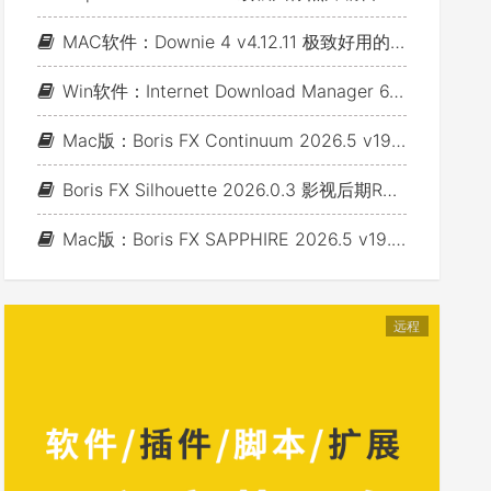
MAC软件：Downie 4 v4.12.11 极致好用的视频下载利器
Win软件：Internet Download Manager 6.43 Build 7 - 网络资源下载神器IDM_支持下载各类网站视音频
Mac版：Boris FX Continuum 2026.5 v19.5.4_BCC视频特效及转场套装 For AE/PR/FCP/Motion/Avid/OFX(Fusion/ Resolve/Nukex等)
Boris FX Silhouette 2026.0.3 影视后期Roto抠像Paint视效合成软件+Adobe/OFX插件 (Win&Mac&Linux)
Mac版：Boris FX SAPPHIRE 2026.5 v19.5 蓝宝石视效插件_For AE/PR/Avid/OFX(Nuke/Resolve/Fusion等)
远程