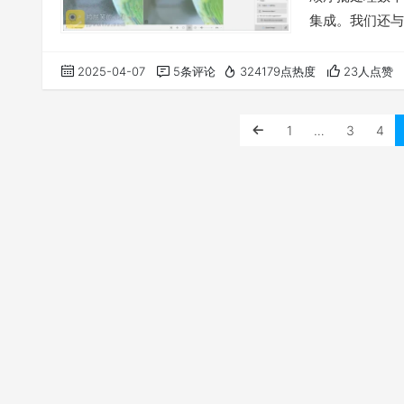
集成。我们还与 Nv
在您的计算机上
话要说 下载地
2025-04-07
5条评论
324179点热度
23人点赞
1
…
3
4