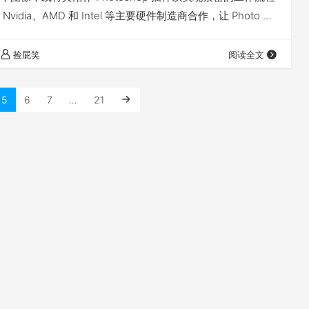
idia、AMD 和 Intel 等主要硬件制造商合作，让 Photo AI
尽可能快地运行。 更多详情请访问官网：点击前往 兼容 我有
址
捡屁笑
阅读全文
5
6
7
…
21