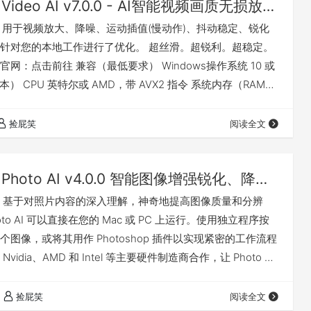
Topaz Video AI v7.0.0 - AI智能视频画质无损放大增强、丝滑慢动作、画面稳定、降噪、锐化（Win&Mac）
deo AI 用于视频放大、降噪、运动插值(慢动作)、抖动稳定、锐化
针对您的本地工作进行了优化。 超丝滑。超锐利。超稳定。
网：点击前往 兼容（最低要求） Windows操作系统 10 或
本） CPU 英特尔或 AMD，带 AVX2 指令 系统内存（RAM）
2 GB 或以上） 图形卡（英伟达） NVIDIA GTX 900 系列或更
存 图形卡（AMD） AMD Radeon 500 系列或更高版本，
捡屁笑
阅读全文
Topaz Photo AI v4.0.0 智能图像增强锐化、降噪、无损放大软件（Win&Mac）
oto AI 基于对照片内容的深入理解，神奇地提高图像质量和分辨
Photo AI 可以直接在您的 Mac 或 PC 上运行。使用独立程序按
图像，或将其用作 Photoshop 插件以实现紧密的工作流程
idia、AMD 和 Intel 等主要硬件制造商合作，让 Photo AI
尽可能快地运行。 更多详情请访问官网：点击前往 兼容 目前
。仅支持英特尔和 AMD CPU。 我有话要说 下载地址
捡屁笑
阅读全文