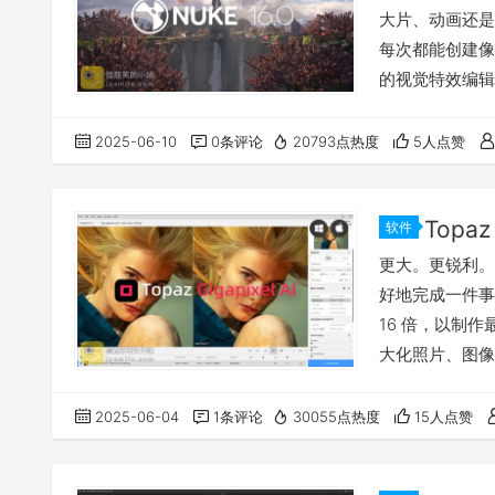
大片、动画还是
每次都能创建像素完美
的视觉特效编辑
缝的审核工作流程
更新详情请访问
2025-06-10
0条评论
20793点热度
5人点赞
装破解方法。 
软件
更大。更锐利。更真
好地完成一件事
16 倍，以制
大化照片、图像和
大和增强图像。结
都能让您的图像
2025-06-04
1条评论
30055点热度
15人点赞
图像进行训练，以