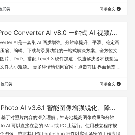
常需求。 更多详情请访问官网：点击前往 兼容 兼容系统：
捡屁笑
阅读全文
： 独立软件： 我有话要说 下载地址
VideoProc Converter AI v8.0 一站式 AI 视频/图片增強与转码软件 (Win&Mac)
 Converter AI是一套集 AI 画质增強、分辨率提升、平滑、稳定画
压缩、编辑、下载与录屏功能的一站式解決方案。全方位支
片、DVD。搭配 Level-3 硬件加速，快速解決各种视觉品
文件大小难题。 更多详情请访问官网：点击前往 界面预览 AI
要说 下载地址
捡屁笑
阅读全文
Topaz Photo AI v3.6.1 智能图像增强锐化、降噪、无损放大软件（Win&Mac）
oto AI 基于对照片内容的深入理解，神奇地提高图像质量和分辨
Photo AI 可以直接在您的 Mac 或 PC 上运行。使用独立程序按
图像，或将其用作 Photoshop 插件以实现紧密的工作流程