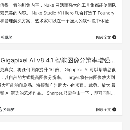
值得一看的剧集内容，Nuke 灵活而强大的工具集都能使团队
的内容。 Nuke Studio 和 Hiero 联合​​打造了 Foundry
和管理解决方案。艺术家可以在一个强大的软件包中体验无
、多镜头管理、编辑和整合。 Nuke 16.0 更新了什么 更多
官网：点击前往 安装破解方法 下载文件中包含详细的中文安
捡屁笑
阅读全文
我有话要说 下载地址
Topaz Gigapixel AI v8.4.1 智能图像分辨率增强无损放大软件（Win&Mac）
实。将任何图像提升 16 倍。 Gigapixel AI 可以帮助您很
：以自然的方式提高图像分辨率。 Larger.将任何图像放大到
作最大可能的印刷品、海报和广告牌大小的项目。裁剪。放大 最
 AI 渲染的艺术作品。 Sharper.只需单击一下，即可同时放
果就是图像比开始时更清晰、更大。 More real.每项功能
更贴近现实。皮肤纹理、织物、羽毛和头发。使用数百万张
捡屁笑
阅读全文
获得最高质量的细节。 Gigapixel…