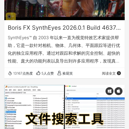
Boris FX SynthEyes 2026.0.1 Build 4637 镜头跟踪_运动跟踪_摄像机反求软件 (Win&Mac)
SynthEyes™ 自 2003 年以来一直为视觉特效艺术家提供帮
助，它是一款针对相机、物体、几何体、平面跟踪等进行优
化的独立应用程序。通过对跟踪和求解的完全控制、超快的
性能、庞大的功能列表以及导出到许多应用程序，发现真正
的跟踪能力和性能。 SynthEyes 专为速度、精度和与现代
13167点热度
5人点赞
捡屁笑
阅读全文
视觉特效工作流程的无缝集成而设计，为艺术家和工作室提
供所需的工具，帮助他们更快地完成工作，提高工作效率。
凭借机器学习驱动的自动化功能、实时交互式工具（例如实
时预览）以及高级跟踪选项（例如用于仿射运动的 Mocha
点跟踪器），Synt…