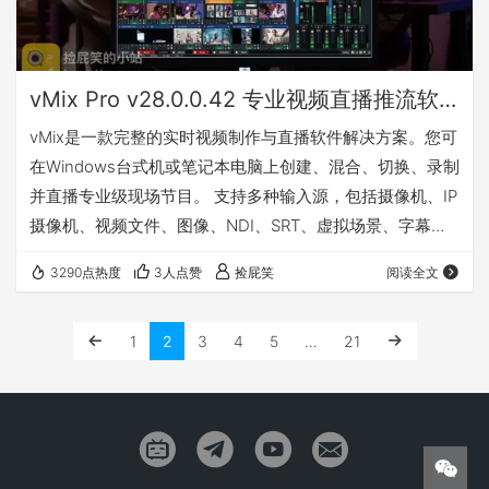
vMix Pro v28.0.0.42 专业视频直播推流软件
vMix是一款完整的实时视频制作与直播软件解决方案。您可
在Windows台式机或笔记本电脑上创建、混合、切换、录制
并直播专业级现场节目。 支持多种输入源，包括摄像机、IP
摄像机、视频文件、图像、NDI、SRT、虚拟场景、字幕、
音频、即时回放、视频通话、Zoom会议等丰富功能。 更多
3290点热度
3人点赞
捡屁笑
阅读全文
详情请访问官网：点击前往 我有话要说 vMix应该不用过多
介绍吧……用的到的人不用介绍，用不到的人浪费时间给你
1
2
3
4
5
…
21
介绍😂 下载地址