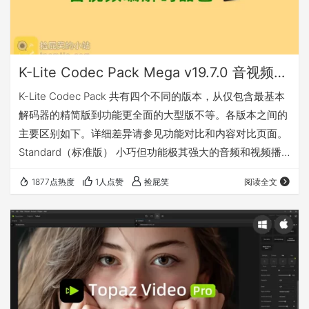
K-Lite Codec Pack Mega v19.7.0 音视频编解码器包 (含MPC-HC播放器)
K-Lite Codec Pack 共有四个不同的版本，从仅包含最基本
解码器的精简版到功能更全面的大型版不等。各版本之间的
主要区别如下。详细差异请参见功能对比和内容对比页面。
Standard（标准版） 小巧但功能极其强大的音频和视频播
放设备它包含了播放所有常见音频和视频文件格式所需的一
1877点热度
1人点赞
捡屁笑
阅读全文
切。支持播放例如： · AVI、MKV、MP4、FLV、MPEG、
MOV、TS、M2TS、WMV、RM、RMVB、OGM、WebM ·
MP3、FLAC、M4A、AAC、OGG、3GP、AMR、APE、
MKA、Opus、Wavpac…