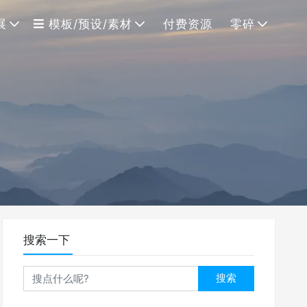
展
模板/预设/素材
付费资源
零碎
搜索一下
搜索