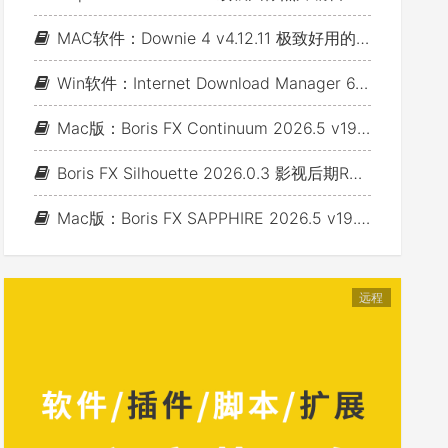
MAC软件：Downie 4 v4.12.11 极致好用的视频下载利器
Win软件：Internet Download Manager 6.43 Build 7 - 网络资源下载神器IDM_支持下载各类网站视音频
Mac版：Boris FX Continuum 2026.5 v19.5.4_BCC视频特效及转场套装 For AE/PR/FCP/Motion/Avid/OFX(Fusion/ Resolve/Nukex等)
Boris FX Silhouette 2026.0.3 影视后期Roto抠像Paint视效合成软件+Adobe/OFX插件 (Win&Mac&Linux)
Mac版：Boris FX SAPPHIRE 2026.5 v19.5 蓝宝石视效插件_For AE/PR/Avid/OFX(Nuke/Resolve/Fusion等)
远程