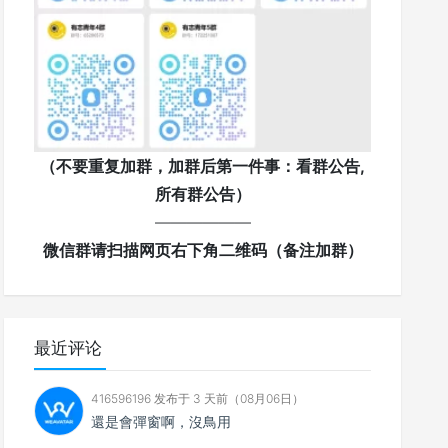
（不要重复加群，加群后第一件事：看群公告,
所有群公告）
——————
微信群请扫描网页右下角二维码（备注加群）
最近评论
416596196 发布于 3 天前（08月06日）
還是會彈窗啊，沒鳥用