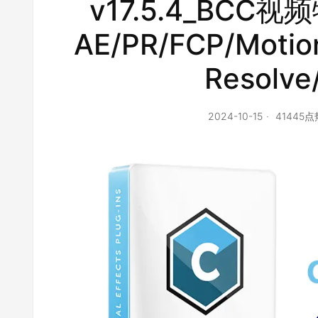
v17.5.4_BCC
AE/PR/FCP/Motion
Resolve
2024-10-15
41445