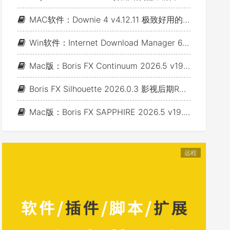
MAC软件：Downie 4 v4.12.11 极致好用的视频下载利器
Win软件：Internet Download Manager 6.43 Build 7 - 网络资源下载神器IDM_支持下载各类网站视音频
Mac版：Boris FX Continuum 2026.5 v19.5.4_BCC视频特效及转场套装 For AE/PR/FCP/Motion/Avid/OFX(Fusion/ Resolve/Nukex等)
Boris FX Silhouette 2026.0.3 影视后期Roto抠像Paint视效合成软件+Adobe/OFX插件 (Win&Mac&Linux)
Mac版：Boris FX SAPPHIRE 2026.5 v19.5 蓝宝石视效插件_For AE/PR/Avid/OFX(Nuke/Resolve/Fusion等)
远程