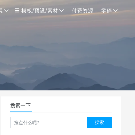
展
模板/预设/素材
付费资源
零碎
搜索一下
搜索