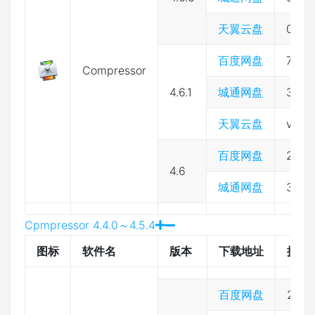
天翼云盘
0ia5
百度网盘
7976
Compressor
4.6.1
城通网盘
3974
天翼云盘
vxi1
百度网盘
2333
4.6
城通网盘
3974
Cpmpressor 4.4.0～4.5.4
图标
软件名
版本
下载地址
提取
百度网盘
2333