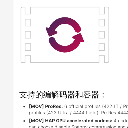
支持的编解码器和容器：
[MOV] ProRes:
6 official profiles (422 LT / 
profiles (422 Ultra / 4444 Light). ProRes 444
[MOV] HAP GPU accelerated codecs:
4 code
can choose disable Snappy compression and 