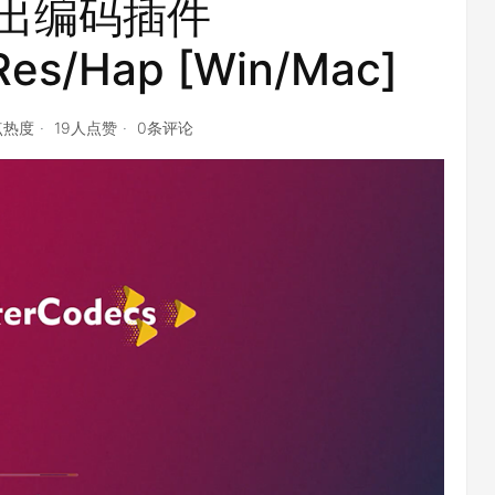
出编码插件
es/Hap [Win/Mac]
点热度
19人点赞
0条评论