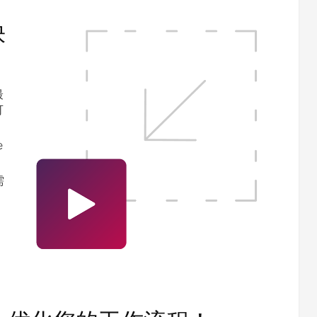
快
最
可
e
需