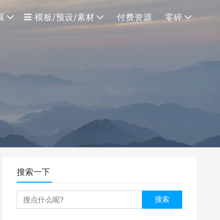
展
模板/预设/素材
付费资源
零碎
搜索一下
搜索