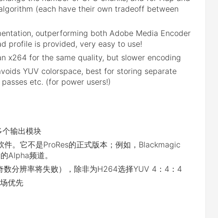
lgorithm (each have their own tradeoff between
entation, outperforming both Adobe Media Encoder
profile is provided, very easy to use!
an x264 for the same quality, but slower encoding
oids YUV colorspace, best for storing separate
 passes etc. (for power users!)
多个输出模块
。它不是ProRes的正式版本；例如，Blackmagic
44的Alpha频道。
奇数分辨率将失败），除非为H264选择YUV 4：4：4
上场优先