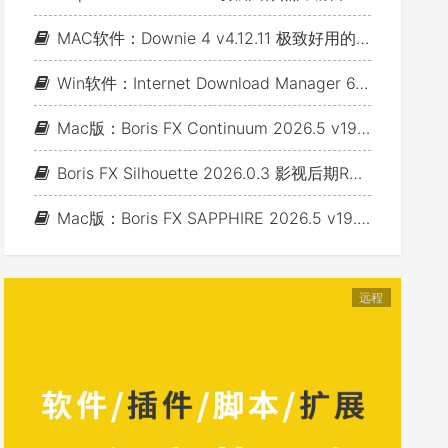
MAC软件：Downie 4 v4.12.11 极致好用的视频下载利器
Win软件：Internet Download Manager 6.43 Build 7 - 网络资源下载神器IDM_支持下载各类网站视音频
Mac版：Boris FX Continuum 2026.5 v19.5.4_BCC视频特效及转场套装 For AE/PR/FCP/Motion/Avid/OFX(Fusion/ Resolve/Nukex等)
Boris FX Silhouette 2026.0.3 影视后期Roto抠像Paint视效合成软件+Adobe/OFX插件 (Win&Mac&Linux)
Mac版：Boris FX SAPPHIRE 2026.5 v19.5 蓝宝石视效插件_For AE/PR/Avid/OFX(Nuke/Resolve/Fusion等)
远程