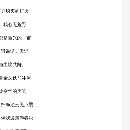
不会熄灭的灯火
，我心无荒野
都是新兴的宇宙
，逍遥游走天涯
与尘埃共舞。
看金戈铁马冰河
破空气的声响
，扫净迷云无点翳
，伴我逍遥游春秋