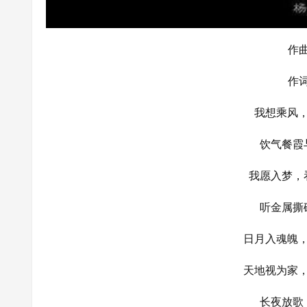
作曲
作词
我想乘风
饮气餐霞
我愿入梦，
听金属撕
日月入魂魄
天地视为家
长夜放歌