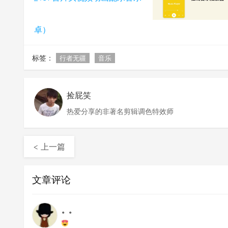
卓）
标签：
行者无疆
音乐
捡屁笑
热爱分享的非著名剪辑调色特效师
< 上一篇
文章评论
。。