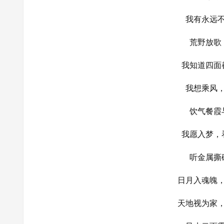
我有永远
荒野放歌
我知道四面
我想乘风
饮气餐霞
我愿入梦，
听金属撕
日月入魂魄
天地视为家