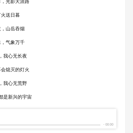
雾，光影天涯路
灯火送日暮
默，山岳吞烟
珠，气象万千
，我心无长夜
不会熄灭的灯火
，我心无荒野
都是新兴的宇宙