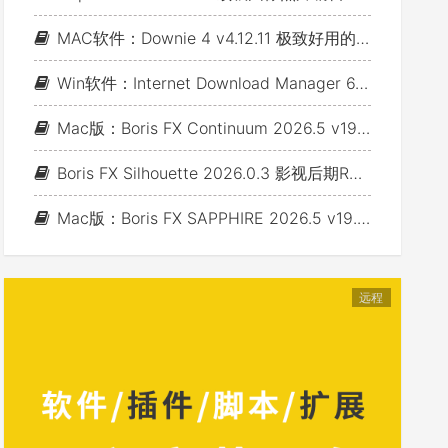
MAC软件：Downie 4 v4.12.11 极致好用的视频下载利器
Win软件：Internet Download Manager 6.43 Build 7 - 网络资源下载神器IDM_支持下载各类网站视音频
Mac版：Boris FX Continuum 2026.5 v19.5.4_BCC视频特效及转场套装 For AE/PR/FCP/Motion/Avid/OFX(Fusion/ Resolve/Nukex等)
Boris FX Silhouette 2026.0.3 影视后期Roto抠像Paint视效合成软件+Adobe/OFX插件 (Win&Mac&Linux)
Mac版：Boris FX SAPPHIRE 2026.5 v19.5 蓝宝石视效插件_For AE/PR/Avid/OFX(Nuke/Resolve/Fusion等)
远程