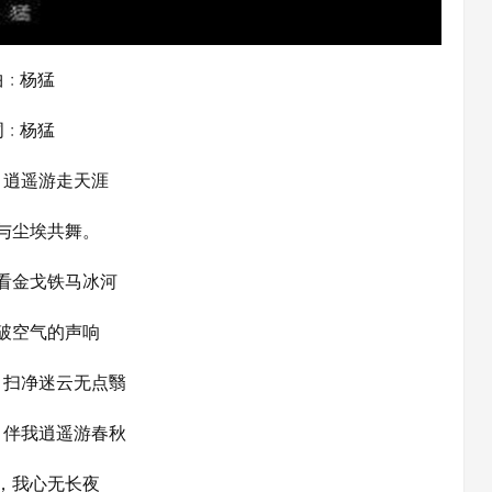
 : 杨猛
 : 杨猛
，逍遥游走天涯
与尘埃共舞。
看金戈铁马冰河
破空气的声响
，扫净迷云无点翳
，伴我逍遥游春秋
，我心无长夜