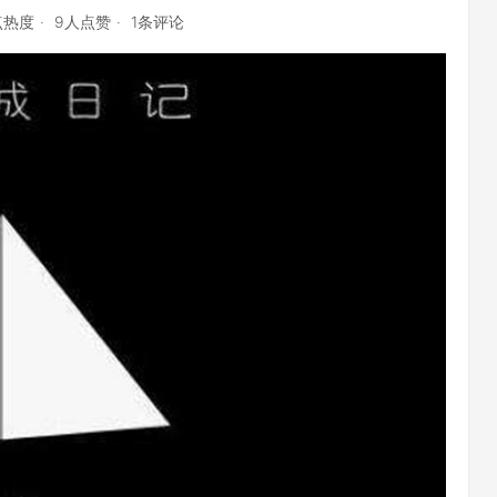
点热度
9人点赞
1条评论