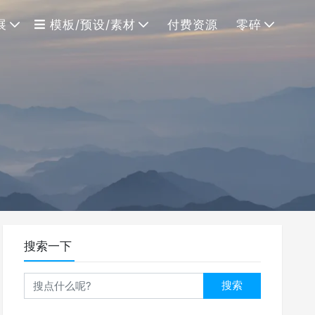
展
模板/预设/素材
付费资源
零碎
搜索一下
搜索