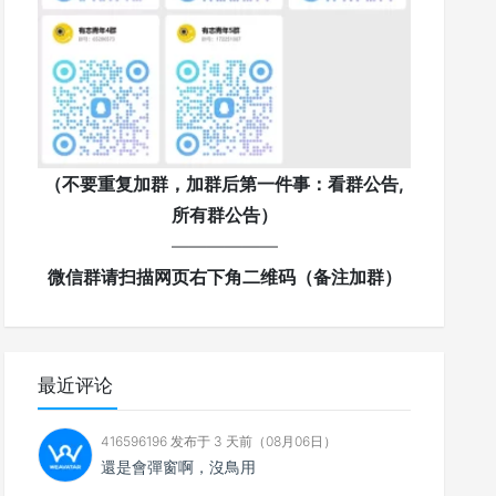
（不要重复加群，加群后第一件事：看群公告,
所有群公告）
——————
微信群请扫描网页右下角二维码（备注加群）
最近评论
416596196 发布于 3 天前（08月06日）
還是會彈窗啊，沒鳥用