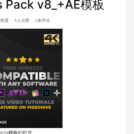
es Pack v8_+AE模板
点热度
4人点赞
2条评论
ects模板幻灯片。