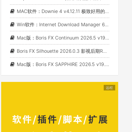
MAC软件：Downie 4 v4.12.11 极致好用的视频下载利器
Win软件：Internet Download Manager 6.43 Build 7 - 网络资源下载神器IDM_支持下载各类网站视音频
Mac版：Boris FX Continuum 2026.5 v19.5.4_BCC视频特效及转场套装 For AE/PR/FCP/Motion/Avid/OFX(Fusion/ Resolve/Nukex等)
Boris FX Silhouette 2026.0.3 影视后期Roto抠像Paint视效合成软件+Adobe/OFX插件 (Win&Mac&Linux)
Mac版：Boris FX SAPPHIRE 2026.5 v19.5 蓝宝石视效插件_For AE/PR/Avid/OFX(Nuke/Resolve/Fusion等)
远程