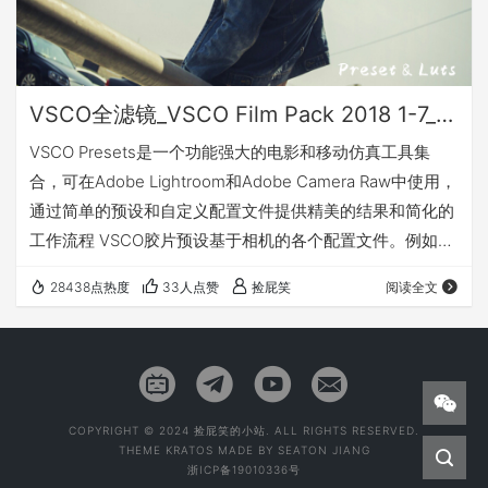
VSCO全滤镜_VSCO Film Pack 2018 1-7_Win&Mac
VSCO Presets是一个功能强大的电影和移动仿真工具集
合，可在Adobe Lightroom和Adobe Camera Raw中使用，
通过简单的预设和自定义配置文件提供精美的结果和简化的
工作流程 VSCO胶片预设基于相机的各个配置文件。例如，
如果你想以不同于每张照片的一般变化的标准应用的方式重
28438点热度
33人点赞
捡屁笑
阅读全文
新创建宝丽来，富士或其他类型的电影的外观，那么这个软
件是你应该注意的一件事。专为相机富士，佳能，尼康，索
尼，奥林巴斯和徕卡设计的VSCO胶片预设（您根据类型选
择使用哪种相机来应用效果）。20年前电影VSCO上映了美
丽的电…
COPYRIGHT © 2024 捡屁笑的小站. ALL RIGHTS RESERVED.
THEME
KRATOS
MADE BY
SEATON JIANG
浙ICP备19010336号