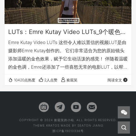
LUTs：Emre Kutay Video LUTs_9个暖色调风格化LUT
Emre Kutay Video LUTs 这些令人难以置信的视频LUT是由
摄影师Emre Kutay创作的。 它们非常适合为您的原始镜头
添加温暖的金色效果，赋予它生动活泼的感觉！ 伴随着温暖
的金色调，Emre还添加了一些喜怒无常的电影LUT，以帮助
您拥有均衡的视频LUT！ 有了这些录像LUT，你将能够把你
10420点热度
2人点赞
捡屁笑
阅读全文
的游戏提升，学习金色的音色如何影响你的原始镜头。 开始
练习今天，你将能够炫耀在任何时候令人难以置信的画面。
从Emre Kutay的这些录像效果开始编辑您的原始素材。 9
Look Up Tables Warm …
COPYRIGHT © 2024 捡屁笑的小站. ALL RIGHTS RESERVED.
THEME
KRATOS
MADE BY
SEATON JIANG
浙ICP备19010336号