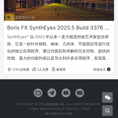
Boris FX SynthEyes 2025.5 Build 3376 镜头跟踪_运动跟踪_摄像机反求软件 (Win&Mac)
SynthEyes™ 自 2003 年以来一直为视觉特效艺术家提供帮
助，它是一款针对相机、物体、几何体、平面跟踪等进行优
化的独立应用程序。通过对跟踪和求解的完全控制、超快的
性能、庞大的功能列表以及导出到许多应用程序，发现真正
的跟踪能力和性能。 SynthEyes 具有广泛的监督跟踪功能
12161点热度
5人点赞
捡屁笑
阅读全文
集，包括高性能自动跟踪、3D 平面跟踪、AprilTags、清理
和添加跟踪器工具。 场景导出 SynthEyes 可以将跟踪的场
景导出为大量其他包和格式，支持 USD、FBX、OBJ 和
Alembic 等格式。 更新了什么 Synt…
COPYRIGHT © 2024 捡屁笑的小站. ALL RIGHTS RESERVED.
THEME
KRATOS
MADE BY
SEATON JIANG
浙ICP备19010336号