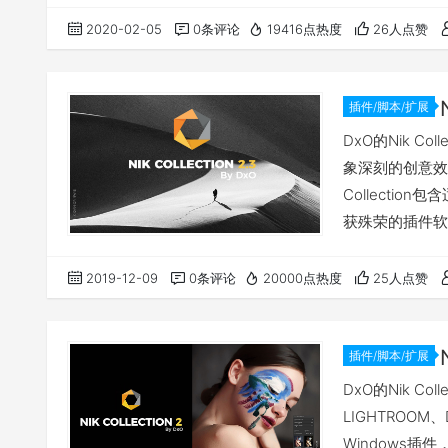
彩胶片滤镜），HD
2020-02-05
0条评论
19416点热度
26人点赞
插件/脚本/扩展
DxO的Nik C
象深刻的创意效果
Collection
获殊荣的插件软件，
Pro（黑白胶片滤
彩胶片滤镜），HD
2019-12-09
0条评论
20000点热度
25人点赞
插件/脚本/扩展
DxO的Nik Co
LIGHTROOM、D
Windows