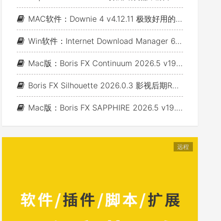
MAC软件：Downie 4 v4.12.11 极致好用的视频下载利器
Win软件：Internet Download Manager 6.43 Build 7 - 网络资源下载神器IDM_支持下载各类网站视音频
Mac版：Boris FX Continuum 2026.5 v19.5.4_BCC视频特效及转场套装 For AE/PR/FCP/Motion/Avid/OFX(Fusion/ Resolve/Nukex等)
Boris FX Silhouette 2026.0.3 影视后期Roto抠像Paint视效合成软件+Adobe/OFX插件 (Win&Mac&Linux)
Mac版：Boris FX SAPPHIRE 2026.5 v19.5 蓝宝石视效插件_For AE/PR/Avid/OFX(Nuke/Resolve/Fusion等)
远程