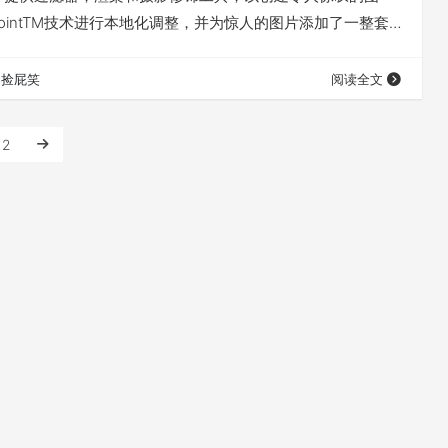
PointTM技术进行本地化调整，并为惊人的图片添加了一整套
 Collectiong是一套专业图像处理套装，全套软件有 7 款强大
为Analog Efex Pro 2（色彩胶片滤镜）、 Color Efex
捡屁笑
阅读全文
2