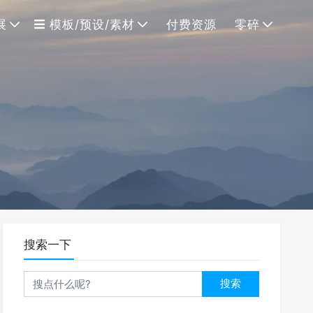
展
模板/预设/素材
付费资源
零碎
搜索一下
搜索