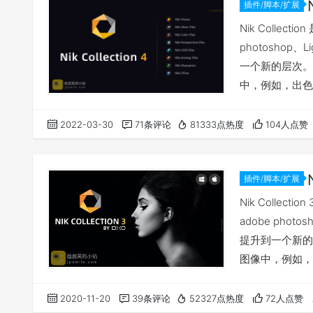
插件/脚本/扩展
Nik Colle
photoshop
一个新的层次。
中，例如，出色
中的新功能，全
文件并调整编辑
2022-03-30
71条评论
81333点热度
104人点赞
最强大的8个插
插件/脚本/扩展
Nik Colle
adobe phot
提升到一个新的
图像中，例如，
版本中的新功能
TIFF文件并
2020-11-20
39条评论
52327点热度
72人点赞