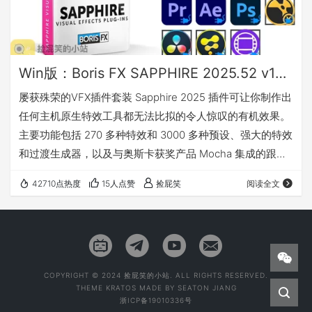
Win版：Boris FX SAPPHIRE 2025.52 v18.52_蓝宝石视效插件_For AE/PR/PS/Avid/OFX(Nuke/Resolve/Fusion等)
屡获殊荣的VFX插件套装 Sapphire 2025 插件可让你制作出
任何主机原生特效工具都无法比拟的令人惊叹的有机效果。
主要功能包括 270 多种特效和 3000 多种预设、强大的特效
和过渡生成器，以及与奥斯卡获奖产品 Mocha 集成的跟踪
和遮罩功能。Sapphire 出色的图像质量、控制和渲染速度
42710点热度
15人点赞
捡屁笑
阅读全文
节省了大量时间，让创意人员可以专注于最重要的事情，为
观众带来持续的冲击力。 SAPPHIRE 2025.5 更新了什么 人
工智能效果追踪与遮罩 Sapphire 2025.5 通过 Mocha 内置
的遮罩和追踪界面引…
COPYRIGHT © 2024 捡屁笑的小站. ALL RIGHTS RESERVED.
THEME
KRATOS
MADE BY
SEATON JIANG
浙ICP备19010336号