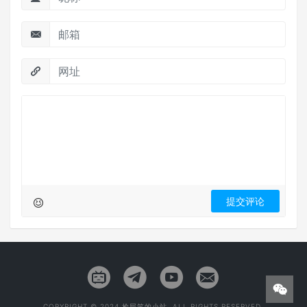
COPYRIGHT © 2024 捡屁笑的小站. ALL RIGHTS RESERVED.