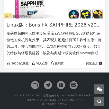
Linux版：Boris FX SAPPHIRE 2026 v2026.0.0_蓝宝石视效插件_For OFX (Nuke/Resolve/Fusion等)
屡获殊荣的VFX插件套装 蓝宝石SAPPHIRE 2026 助您打造
惊艳的有机视觉效果，其表现力远超任何宿主软件的原生特
效工具。核心功能包括：270余种特效与3000+预设、强大
的特效与转场构建器，以及与奥斯卡获奖软件Mocha集成的
跟踪与遮罩功能。Sapphire卓越的图像质量、精准控制与渲
36208点热度
16人点赞
捡屁笑
阅读全文
染速度可大幅节省时间——让创作者专注于核心价值，打造
令观众流连忘返的震撼效果。 SAPPHIRE 2026 更新了什么
更多关于Sapphire2026的介绍及教程：点击前往 兼容及支
持 具体支持的版本请查阅：点击前往 安装方…
COPYRIGHT © 2024 捡屁笑的小站. ALL RIGHTS RESERVED.
THEME
KRATOS
MADE BY
SEATON JIANG
浙ICP备19010336号