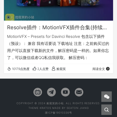
Resolve插件：MotionVFX插件合集(持续更新)_标题/转场/特效（Win&Mac&Linux）
MotionVFX – Presets for Davinci Resolve 包含以下插件
（预设）： 兼容 我有话要说 下载地址 注意：之前购买过的
用户可以直接下载新的文件，解压密码是一样的。如果你忘
了，可以微信或者QQ私信我获取。 解压密码：
10179点热度
2人点赞
捡屁笑
阅读全文
COPYRIGHT © 2024 捡屁笑的小站. ALL RIGHTS RESERVED.
THEME
KRATOS
MADE BY
SEATON JIANG
浙ICP备19010336号