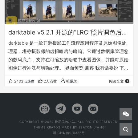
darktable v5.2.1 开源的“LRC”照片调色后期处理软件（Win&Mac&Linux）
darktable 是一款开源摄影工作流程应用程序及原始图像处
理器，堪称摄影师的虚拟暗房与暗箱。它通过数据库管理您
的数码底片，支持在可缩放的暗箱中查看图像，并能对原始
图像进行冲洗与增强处理。 界面预览 兼容 我有话要说 下载
地址 注：如果你的MacOS的版本比较老，请自行上官网下
2403点热度
2人点赞
捡屁笑
阅读全文
载合适的版本：点击前往
COPYRIGHT © 2024 捡屁笑的小站. ALL RIGHTS RESERVED.
THEME
KRATOS
MADE BY
SEATON JIANG
浙ICP备19010336号