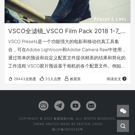
VSCO全滤镜_VSCO Film Pack 2018 1-7_Win&Mac
VSCO Presets是一个功能强大的电影和移动仿真工具集
合，可在Adobe Lightroom和Adobe Camera Raw中使用，
通过简单的预设和自定义配置文件提供精美的结果和简化的
工作流程 VSCO胶片预设基于相机的各个配置文件。例如，
如果你想以不同于每张照片的一般变化的标准应用的方式重
28443点热度
33人点赞
捡屁笑
阅读全文
新创建宝丽来，富士或其他类型的电影的外观，那么这个软
件是你应该注意的一件事。专为相机富士，佳能，尼康，索
尼，奥林巴斯和徕卡设计的VSCO胶片预设（您根据类型选
择使用哪种相机来应用效果）。20年前电影VSCO上映了美
丽的电…
COPYRIGHT © 2024 捡屁笑的小站. ALL RIGHTS RESERVED.
THEME
KRATOS
MADE BY
SEATON JIANG
浙ICP备19010336号