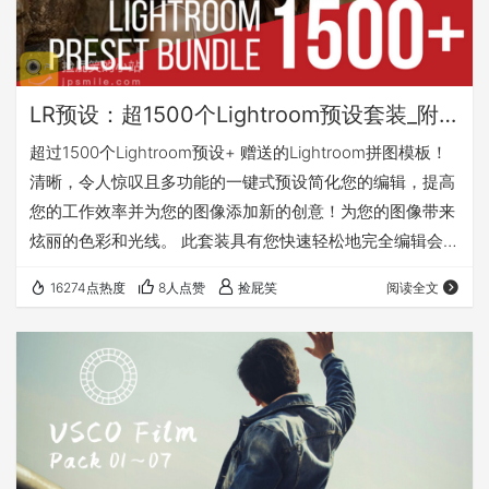
LR预设：超1500个Lightroom预设套装_附赠拼图模板
超过1500个Lightroom预设+ 赠送的Lightroom拼图模板！
清晰，令人惊叹且多功能的一键式预设简化您的编辑，提高
您的工作效率并为您的图像添加新的创意！为您的图像带来
炫丽的色彩和光线。 此套装具有您快速轻松地完全编辑会话
所需的一切， 以节省您的时间！ 此套装包括以下所有内
16274点热度
8人点赞
捡屁笑
阅读全文
容： Over 300 Lightroom Preset + Brush Bundle（超过
300个Lightroom 预设 + 笔刷套装） 275 of the Best BP4U
Presets（275个最佳BP4U预设） Bl…